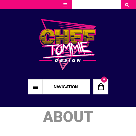
Cart
Checkout
My Account
0
NAVIGATION
ABOUT