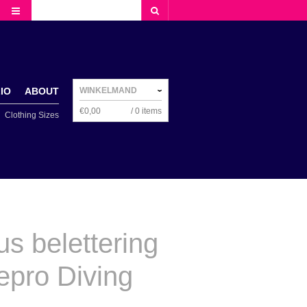
NAVIGATION
IO
ABOUT
WINKELMAND
€
0,00
/ 0 items
Clothing Sizes
NAVIGATION
us belettering
epro Diving