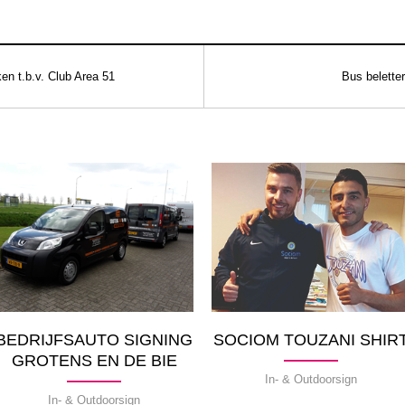
en t.b.v. Club Area 51
Bus belette
BEDRIJFSAUTO SIGNING
SOCIOM TOUZANI SHIR
GROTENS EN DE BIE
In- & Outdoorsign
In- & Outdoorsign