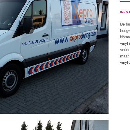
IN- 
De bu
hoogw
Normal
vinyl
verkl
maar 
vinyl 