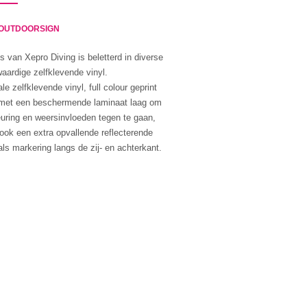
& OUTDOORSIGN
s van Xepro Diving is beletterd in diverse
aardige zelfklevende vinyl.
e zelfklevende vinyl, full colour geprint
 met een beschermende laminaat laag om
euring en weersinvloeden tegen te gaan,
ook een extra opvallende reflecterende
als markering langs de zij- en achterkant.